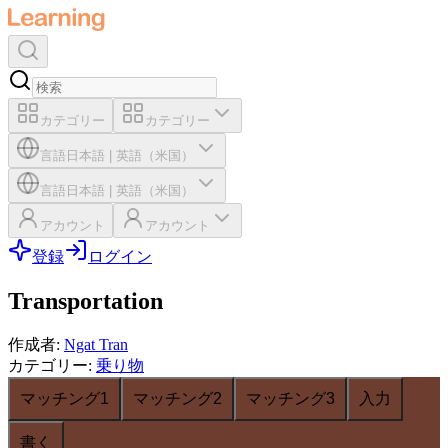
カテゴリー
カテゴリー
言語
日本語
|
英語（米国）
言語
日本語
|
英語（米国）
アカウント
アカウント
登録
ログイン
Transportation
作成者
:
Ngat Tran
カテゴリー
:
乗り物
マッチング1
マッチング2
マッチング3
入力
書く