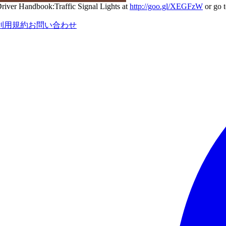
a Driver Handbook:Traffic Signal Lights at
http://goo.gl/XEGFzW
or go t
利用規約
お問い合わせ