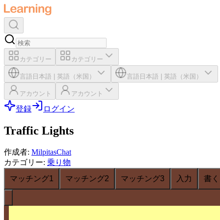
カテゴリー
カテゴリー
言語
日本語
|
英語（米国）
言語
日本語
|
英語（米国）
アカウント
アカウント
登録
ログイン
Traffic Lights
作成者
:
MilpitasChat
カテゴリー
:
乗り物
マッチング1
マッチング2
マッチング3
入力
書く