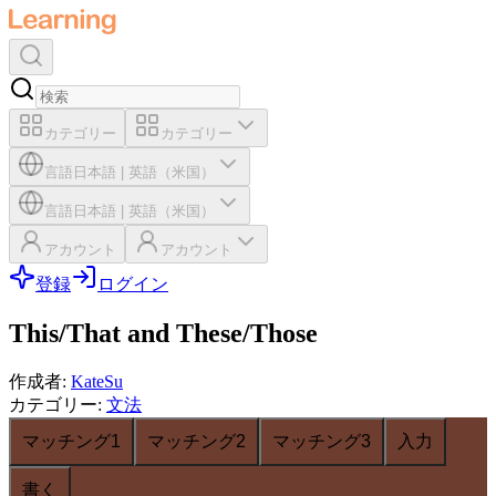
カテゴリー
カテゴリー
言語
日本語
|
英語（米国）
言語
日本語
|
英語（米国）
アカウント
アカウント
登録
ログイン
This/That and These/Those
作成者
:
KateSu
カテゴリー
:
文法
マッチング1
マッチング2
マッチング3
入力
書く