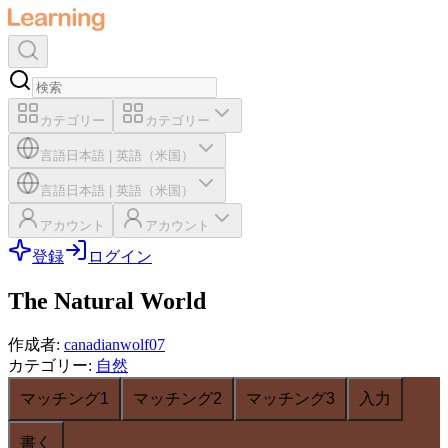
カテゴリー
カテゴリー
言語
日本語
|
英語（米国）
言語
日本語
|
英語（米国）
アカウント
アカウント
登録
ログイン
The Natural World
作成者
:
canadianwolf07
カテゴリー
:
自然
マッチング1
マッチング2
マッチング3
入力
書く