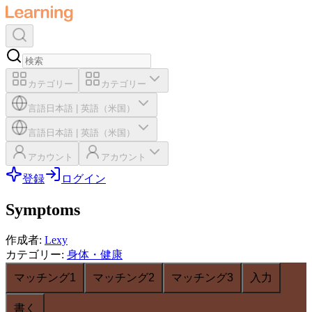
カテゴリー
カテゴリー
言語
日本語
|
英語（米国）
言語
日本語
|
英語（米国）
アカウント
アカウント
登録
ログイン
Symptoms
作成者
:
Lexy
カテゴリー
:
身体・健康
マッチング1
マッチング2
マッチング3
入力
書く