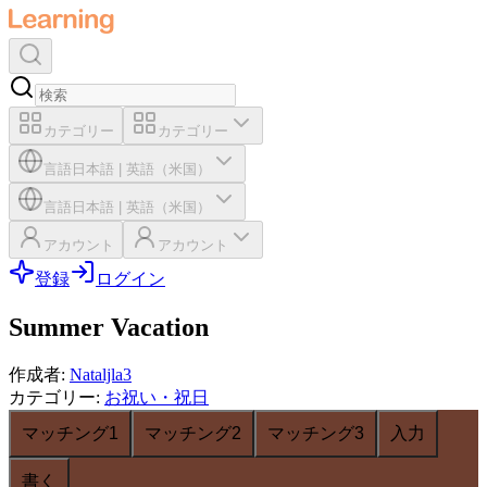
カテゴリー
カテゴリー
言語
日本語
|
英語（米国）
言語
日本語
|
英語（米国）
アカウント
アカウント
登録
ログイン
Summer Vacation
作成者
:
Nataljla3
カテゴリー
:
お祝い・祝日
マッチング1
マッチング2
マッチング3
入力
書く