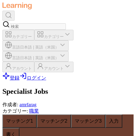
カテゴリー
カテゴリー
言語
日本語
|
英語（米国）
言語
日本語
|
英語（米国）
アカウント
アカウント
登録
ログイン
Specialist Jobs
作成者
:
amrfarag
カテゴリー
:
職業
マッチング1
マッチング2
マッチング3
入力
書く