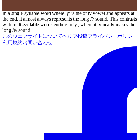
In a single-syllable word where 'y' is the only vowel and appears at
the end, it almost always represents the long /ī/ sound. This contrasts
with multi-syllable words ending in 'y', where it typically makes the
long /ē/ sound.
このウェブサイトについて
ヘルプ
投稿
プライバシーポリシー
利用規約
お問い合わせ