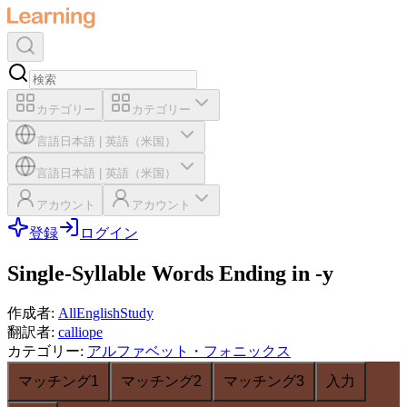
カテゴリー
カテゴリー
言語
日本語
|
英語（米国）
言語
日本語
|
英語（米国）
アカウント
アカウント
登録
ログイン
Single-Syllable Words Ending in -y
作成者
:
AllEnglishStudy
翻訳者
:
calliope
カテゴリー
:
アルファベット・フォニックス
マッチング1
マッチング2
マッチング3
入力