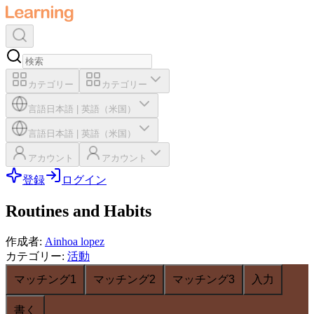
カテゴリー
カテゴリー
言語
日本語
|
英語（米国）
言語
日本語
|
英語（米国）
アカウント
アカウント
登録
ログイン
Routines and Habits
作成者
:
Ainhoa lopez
カテゴリー
:
活動
マッチング1
マッチング2
マッチング3
入力
書く