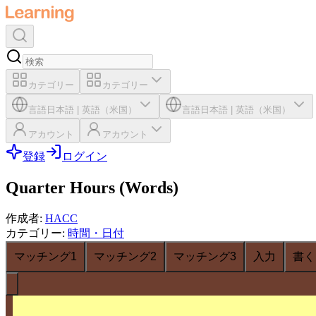
カテゴリー
カテゴリー
言語
日本語
|
英語（米国）
言語
日本語
|
英語（米国）
アカウント
アカウント
登録
ログイン
Quarter Hours (Words)
作成者
:
HACC
カテゴリー
:
時間・日付
マッチング1
マッチング2
マッチング3
入力
書く