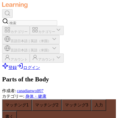
カテゴリー
カテゴリー
言語
日本語
|
英語（米国）
言語
日本語
|
英語（米国）
アカウント
アカウント
登録
ログイン
Parts of the Body
作成者
:
canadianwolf07
カテゴリー
:
身体・健康
マッチング1
マッチング2
マッチング3
入力
書く