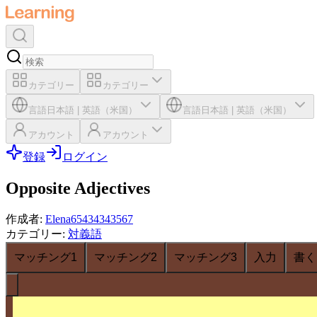
カテゴリー
カテゴリー
言語
日本語
|
英語（米国）
言語
日本語
|
英語（米国）
アカウント
アカウント
登録
ログイン
Opposite Adjectives
作成者
:
Elena65434343567
カテゴリー
:
対義語
マッチング1
マッチング2
マッチング3
入力
書く