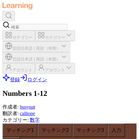
カテゴリー
カテゴリー
言語
日本語
|
英語（米国）
言語
日本語
|
英語（米国）
アカウント
アカウント
登録
ログイン
Numbers 1-12
作成者
:
busynat
翻訳者
:
calliope
カテゴリー
:
数字
マッチング1
マッチング2
マッチング3
入力