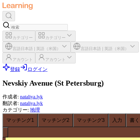
カテゴリー
カテゴリー
言語
日本語
|
英語（米国）
言語
日本語
|
英語（米国）
アカウント
アカウント
登録
ログイン
Nevskiy Avenue (St Petersburg)
作成者
:
nataliya.lyk
翻訳者
:
nataliya.lyk
カテゴリー
:
地理
マッチング1
マッチング2
マッチング3
入力
書く