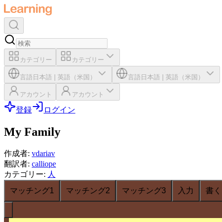
カテゴリー
カテゴリー
言語
日本語
|
英語（米国）
言語
日本語
|
英語（米国）
アカウント
アカウント
登録
ログイン
My Family
作成者
:
vdariav
翻訳者
:
calliope
カテゴリー
:
人
マッチング1
マッチング2
マッチング3
入力
書く