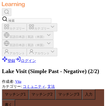
カテゴリー
カテゴリー
言語
日本語
|
英語（米国）
言語
日本語
|
英語（米国）
アカウント
アカウント
登録
ログイン
Lake Visit (Simple Past - Negative) (2/2)
作成者
:
Vita
カテゴリー
:
コミュニティ
,
文法
マッチング1
マッチング2
マッチング3
入力
書く