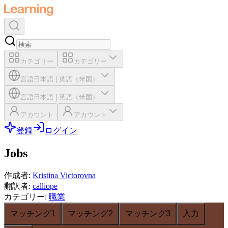
カテゴリー
カテゴリー
言語
日本語
|
英語（米国）
言語
日本語
|
英語（米国）
アカウント
アカウント
登録
ログイン
Jobs
作成者
:
Kristina Victorovna
翻訳者
:
calliope
カテゴリー
:
職業
マッチング1
マッチング2
マッチング3
入力