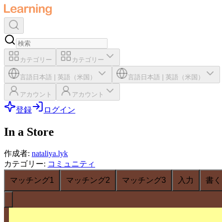
カテゴリー
カテゴリー
言語
日本語
|
英語（米国）
言語
日本語
|
英語（米国）
アカウント
アカウント
登録
ログイン
In a Store
作成者
:
nataliya.lyk
カテゴリー
:
コミュニティ
マッチング1
マッチング2
マッチング3
入力
書く