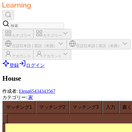
カテゴリー
カテゴリー
言語
日本語
|
英語（米国）
言語
日本語
|
英語（米国）
アカウント
アカウント
登録
ログイン
House
作成者
:
Elena65434343567
カテゴリー
:
家
マッチング1
マッチング2
マッチング3
入力
書く