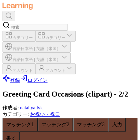
カテゴリー
カテゴリー
言語
日本語
|
英語（米国）
言語
日本語
|
英語（米国）
アカウント
アカウント
登録
ログイン
Greeting Card Occasions (clipart) - 2/2
作成者
:
nataliya.lyk
カテゴリー
:
お祝い・祝日
マッチング1
マッチング2
マッチング3
入力
書く