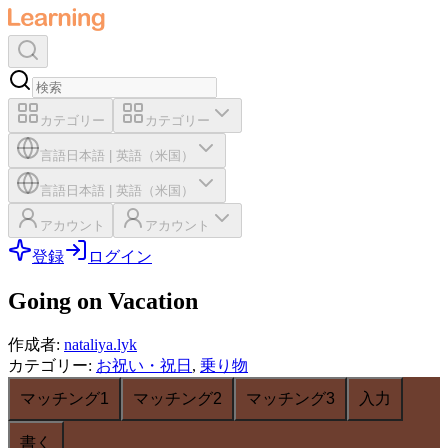
カテゴリー
カテゴリー
言語
日本語
|
英語（米国）
言語
日本語
|
英語（米国）
アカウント
アカウント
登録
ログイン
Going on Vacation
作成者
:
nataliya.lyk
カテゴリー
:
お祝い・祝日
,
乗り物
マッチング1
マッチング2
マッチング3
入力
書く