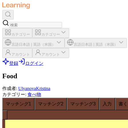
カテゴリー
カテゴリー
言語
日本語
|
英語（米国）
言語
日本語
|
英語（米国）
アカウント
アカウント
登録
ログイン
Food
作成者
:
UlyanovaKristina
カテゴリー
:
食べ物
マッチング1
マッチング2
マッチング3
入力
書く