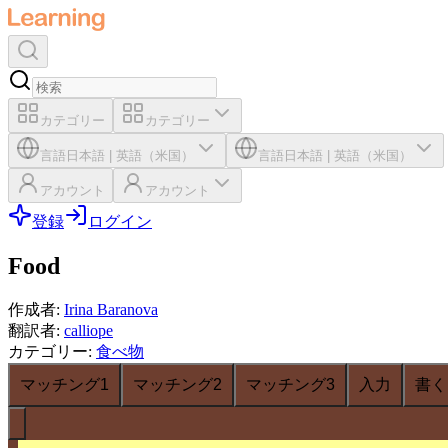
カテゴリー
カテゴリー
言語
日本語
|
英語（米国）
言語
日本語
|
英語（米国）
アカウント
アカウント
登録
ログイン
Food
作成者
:
Irina Baranova
翻訳者
:
calliope
カテゴリー
:
食べ物
マッチング1
マッチング2
マッチング3
入力
書く