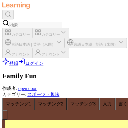
カテゴリー
カテゴリー
言語
日本語
|
英語（米国）
言語
日本語
|
英語（米国）
アカウント
アカウント
登録
ログイン
Family Fun
作成者
:
open door
カテゴリー
:
スポーツ・趣味
マッチング1
マッチング2
マッチング3
入力
書く