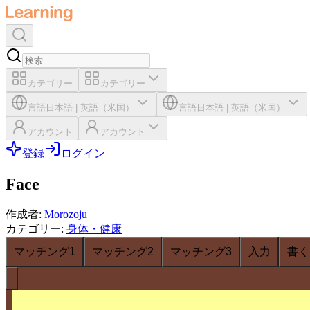
カテゴリー
カテゴリー
言語
日本語
|
英語（米国）
言語
日本語
|
英語（米国）
アカウント
アカウント
登録
ログイン
Face
作成者
:
Morozoju
カテゴリー
:
身体・健康
マッチング1
マッチング2
マッチング3
入力
書く