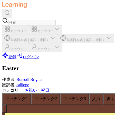
カテゴリー
カテゴリー
言語
日本語
|
英語（米国）
言語
日本語
|
英語（米国）
アカウント
アカウント
登録
ログイン
Easter
作成者
:
Borsodi Brigitta
翻訳者
:
calliope
カテゴリー
:
お祝い・祝日
マッチング1
マッチング2
マッチング3
入力
書く