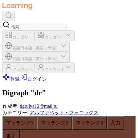
カテゴリー
カテゴリー
言語
日本語
|
英語（米国）
言語
日本語
|
英語（米国）
アカウント
アカウント
登録
ログイン
Digraph "dr"
作成者
:
tigrulya12@mail.ru
カテゴリー
:
アルファベット・フォニックス
マッチング1
マッチング2
マッチング3
入力
書く