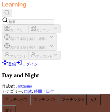
カテゴリー
カテゴリー
言語
日本語
|
英語（米国）
言語
日本語
|
英語（米国）
アカウント
アカウント
登録
ログイン
Day and Night
作成者
:
Jantzarino
カテゴリー
:
自然
,
時間・日付
マッチング1
マッチング2
マッチング3
入力
書く