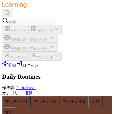
カテゴリー
カテゴリー
言語
日本語
|
英語（米国）
言語
日本語
|
英語（米国）
アカウント
アカウント
登録
ログイン
Daily Routines
作成者
:
florbatisteza
カテゴリー
:
活動
マッチング1
マッチング2
マッチング3
入力
書く