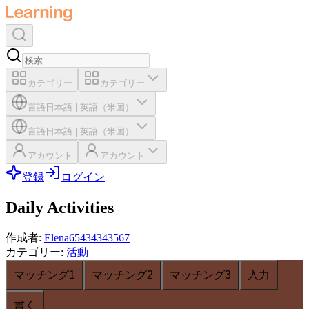
カテゴリー
カテゴリー
言語
日本語
|
英語（米国）
言語
日本語
|
英語（米国）
アカウント
アカウント
登録
ログイン
Daily Activities
作成者
:
Elena65434343567
カテゴリー
:
活動
マッチング1
マッチング2
マッチング3
入力
書く