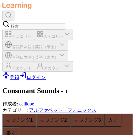
カテゴリー
カテゴリー
言語
日本語
|
英語（米国）
言語
日本語
|
英語（米国）
アカウント
アカウント
登録
ログイン
Consonant Sounds - r
作成者
:
calliope
カテゴリー
:
アルファベット・フォニックス
マッチング1
マッチング2
マッチング3
入力
書く