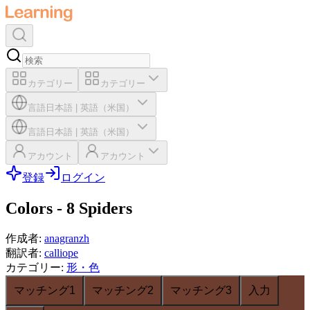
カテゴリー
カテゴリー
言語
日本語
|
英語（米国）
言語
日本語
|
英語（米国）
アカウント
アカウント
登録
ログイン
Colors - 8 Spiders
作成者
:
anagranzh
翻訳者
:
calliope
カテゴリー
:
形・色
マッチング1
マッチング2
マッチング3
入力