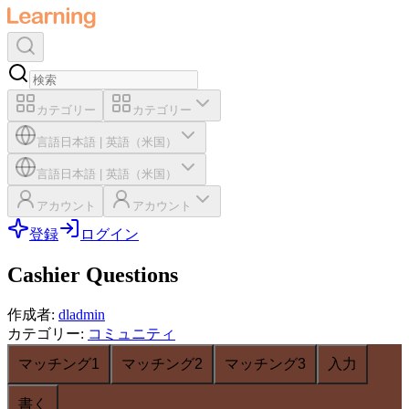
カテゴリー
カテゴリー
言語
日本語
|
英語（米国）
言語
日本語
|
英語（米国）
アカウント
アカウント
登録
ログイン
Cashier Questions
作成者
:
dladmin
カテゴリー
:
コミュニティ
マッチング1
マッチング2
マッチング3
入力
書く