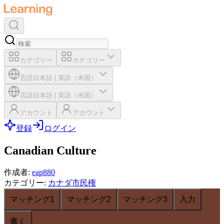
カテゴリー
カテゴリー
言語
日本語
|
英語（米国）
言語
日本語
|
英語（米国）
アカウント
アカウント
登録
ログイン
Canadian Culture
作成者
:
eap880
カテゴリー
:
カナダ市民権
マッチング1
マッチング2
マッチング3
入力
書く