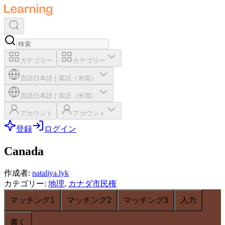
カテゴリー
カテゴリー
言語
日本語
|
英語（米国）
言語
日本語
|
英語（米国）
アカウント
アカウント
登録
ログイン
Canada
作成者
:
nataliya.lyk
カテゴリー
:
地理
,
カナダ市民権
マッチング1
マッチング2
マッチング3
入力
書く