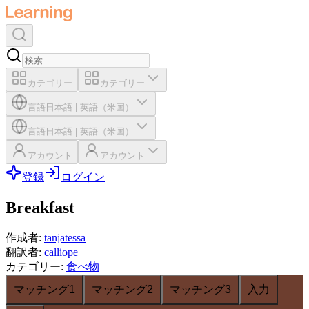
カテゴリー
カテゴリー
言語
日本語
|
英語（米国）
言語
日本語
|
英語（米国）
アカウント
アカウント
登録
ログイン
Breakfast
作成者
:
tanjatessa
翻訳者
:
calliope
カテゴリー
:
食べ物
マッチング1
マッチング2
マッチング3
入力