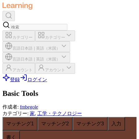
カテゴリー
カテゴリー
言語
日本語
|
英語（米国）
言語
日本語
|
英語（米国）
アカウント
アカウント
登録
ログイン
Basic Tools
作成者
:
fmbegole
カテゴリー
:
家
,
工学・テクノロジー
マッチング1
マッチング2
マッチング3
入力
書く