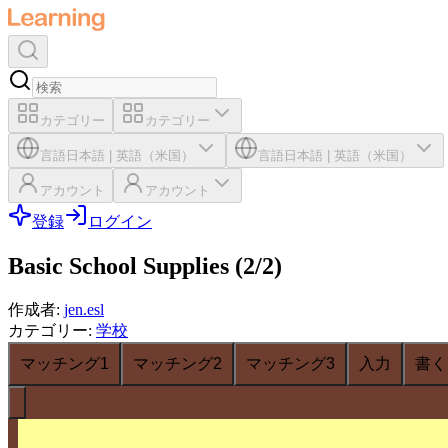
カテゴリー
カテゴリー
言語
日本語
|
英語（米国）
言語
日本語
|
英語（米国）
アカウント
アカウント
登録
ログイン
Basic School Supplies (2/2)
作成者
:
jen.esl
カテゴリー
:
学校
マッチング1
マッチング2
マッチング3
入力
書く