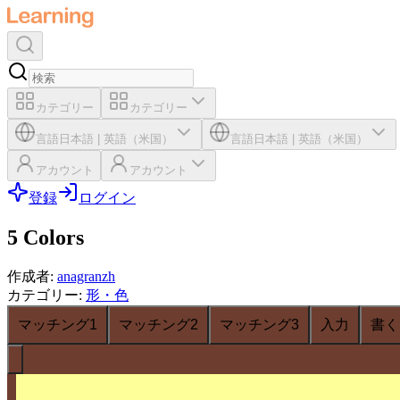
カテゴリー
カテゴリー
言語
日本語
|
英語（米国）
言語
日本語
|
英語（米国）
アカウント
アカウント
登録
ログイン
5 Colors
作成者
:
anagranzh
カテゴリー
:
形・色
マッチング1
マッチング2
マッチング3
入力
書く