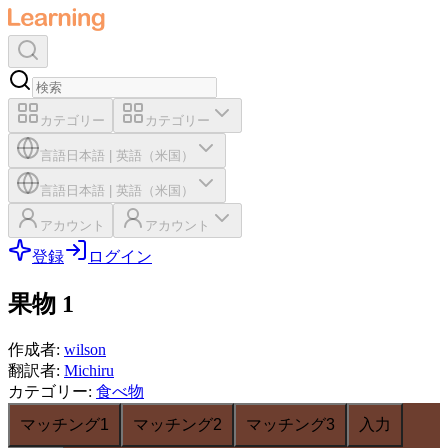
カテゴリー
カテゴリー
言語
日本語
|
英語（米国）
言語
日本語
|
英語（米国）
アカウント
アカウント
登録
ログイン
果物 1
作成者
:
wilson
翻訳者
:
Michiru
カテゴリー
:
食べ物
マッチング1
マッチング2
マッチング3
入力