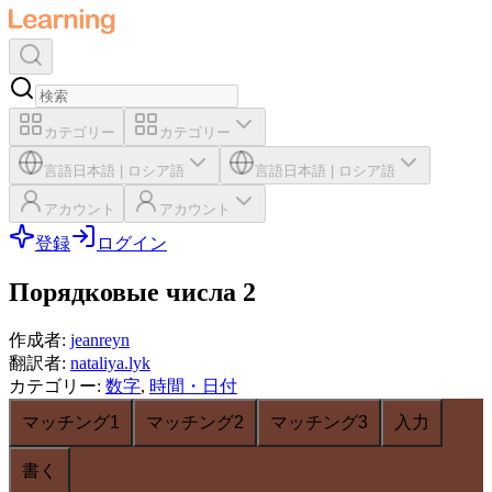
カテゴリー
カテゴリー
言語
日本語
|
ロシア語
言語
日本語
|
ロシア語
アカウント
アカウント
登録
ログイン
Порядковые числа 2
作成者
:
jeanreyn
翻訳者
:
nataliya.lyk
カテゴリー
:
数字
,
時間・日付
マッチング1
マッチング2
マッチング3
入力
書く