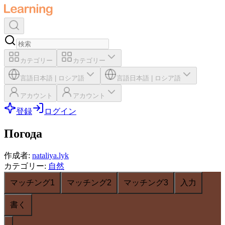
カテゴリー
カテゴリー
言語
日本語
|
ロシア語
言語
日本語
|
ロシア語
アカウント
アカウント
登録
ログイン
Погода
作成者
:
nataliya.lyk
カテゴリー
:
自然
マッチング1
マッチング2
マッチング3
入力
書く