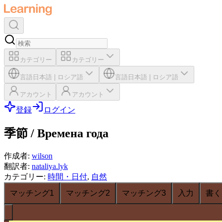
カテゴリー
カテゴリー
言語
日本語
|
ロシア語
言語
日本語
|
ロシア語
アカウント
アカウント
登録
ログイン
季節 / Времена года
作成者
:
wilson
翻訳者
:
nataliya.lyk
カテゴリー
:
時間・日付
,
自然
マッチング1
マッチング2
マッチング3
入力
書く