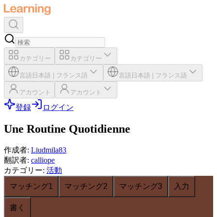
カテゴリー
カテゴリー
言語
日本語
|
フランス語
言語
日本語
|
フランス語
アカウント
アカウント
登録
ログイン
Une Routine Quotidienne
作成者
:
Liudmila83
翻訳者
:
calliope
カテゴリー
:
活動
マッチング1
マッチング2
マッチング3
入力
書く