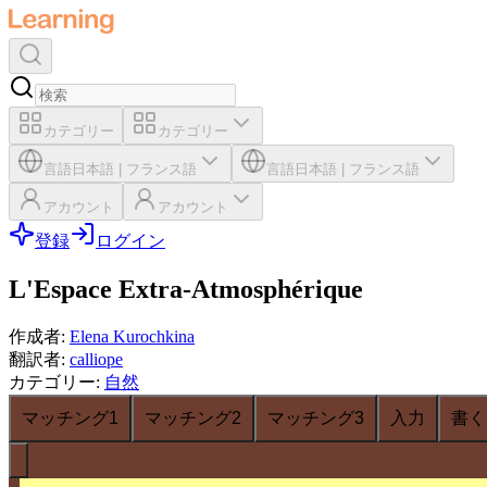
カテゴリー
カテゴリー
言語
日本語
|
フランス語
言語
日本語
|
フランス語
アカウント
アカウント
登録
ログイン
L'Espace Extra-Atmosphérique
作成者
:
Elena Kurochkina
翻訳者
:
calliope
カテゴリー
:
自然
マッチング1
マッチング2
マッチング3
入力
書く