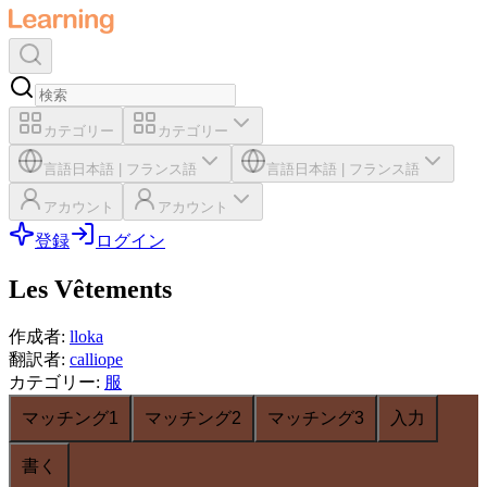
カテゴリー
カテゴリー
言語
日本語
|
フランス語
言語
日本語
|
フランス語
アカウント
アカウント
登録
ログイン
Les Vêtements
作成者
:
lloka
翻訳者
:
calliope
カテゴリー
:
服
マッチング1
マッチング2
マッチング3
入力
書く