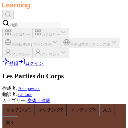
カテゴリー
カテゴリー
言語
日本語
|
フランス語
言語
日本語
|
フランス語
アカウント
アカウント
登録
ログイン
Les Parties du Corps
作成者
:
Asiapawlak
翻訳者
:
calliope
カテゴリー
:
身体・健康
マッチング1
マッチング2
マッチング3
入力
書く