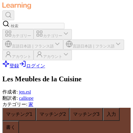
カテゴリー
カテゴリー
言語
日本語
|
フランス語
言語
日本語
|
フランス語
アカウント
アカウント
登録
ログイン
Les Meubles de la Cuisine
作成者
:
jen.esl
翻訳者
:
calliope
カテゴリー
:
家
マッチング1
マッチング2
マッチング3
入力
書く