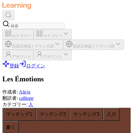
カテゴリー
カテゴリー
言語
日本語
|
フランス語
言語
日本語
|
フランス語
アカウント
アカウント
登録
ログイン
Les Émotions
作成者
:
Alicja
翻訳者
:
calliope
カテゴリー
:
人
マッチング1
マッチング2
マッチング3
入力
書く