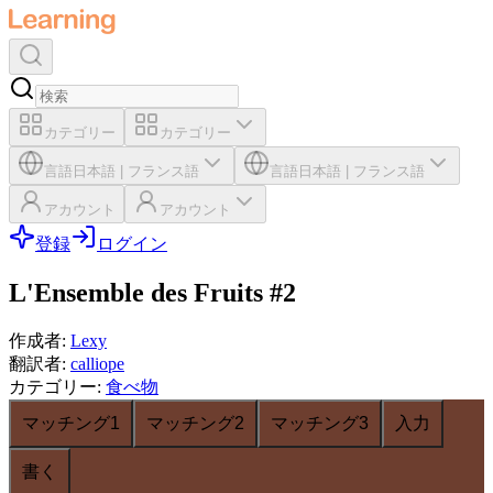
カテゴリー
カテゴリー
言語
日本語
|
フランス語
言語
日本語
|
フランス語
アカウント
アカウント
登録
ログイン
L'Ensemble des Fruits #2
作成者
:
Lexy
翻訳者
:
calliope
カテゴリー
:
食べ物
マッチング1
マッチング2
マッチング3
入力
書く